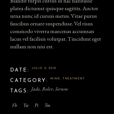
Blandit turpis cursus in hac habitasse
platea dictumst quisque sagittis. Auctor
urna nunc id cursus metus. Vitae purus
faucibus ornare suspendisse. Vel risus
commodo viverra maecenas accumsan
lacus vel facilisis volutpat. Tincidunt eget
nullam non nisi est.
JULIO 2, 2021
DATE:
MIND
TREATMENT
CATEGORY:
Jade
Roler
Serum
TAGS:
Fb
Tw
Pi
Tm