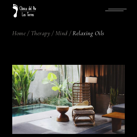
Skip
to
the
content
Home
Therapy
Mind
Relaxing Oils